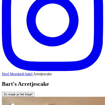
Heel Morskieft bakt!
Arretjescake
Bart's Arretjescake
Zo maak je het klaar!