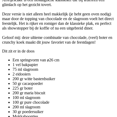
glimlach op het gezicht tovert.
Deze versie is niet alleen heel makkelijk (je hebt geen oven nodig)
maar door de topping van chocolade en de slagroom voelt het direct
feestelijk. Het is rijker en romiger dan de klassieke plak, en perfect
als showstopper bij de koffie of na een uitgebreid diner.
Geloof mij: deze ultieme combinatie van chocolade, (veel) boter en
crunchy koek maakt dit jouw favoriet van de feestdagen!
Dit zit er in de doos
Een springvorm van ø26 cm
1 vel bakpapier
75 ml slagroom
2 eidooiers
200 gr witte basterdsuiker
50 gr cacaopoeder
225 gr boter
200 gr maria biscuit
100 ml slagroom
100 gr pure chocolade
200 ml slagroom
30 gr poedersuiker
Mokkaboontjes