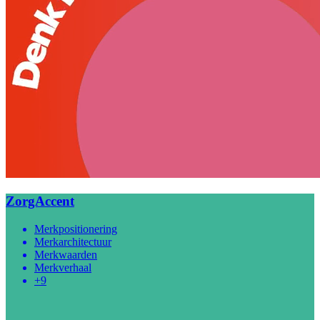
ZorgAccent
Merkpositionering
Merkarchitectuur
Merkwaarden
Merkverhaal
+9