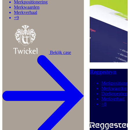
Merkpositionering
Merkwaarden
Merkverhaal
+9
Bekijk case
Reggesteyn
Merkpositioner
Merkwaarden
Doelgroepbepa
Merkverhaal
+8