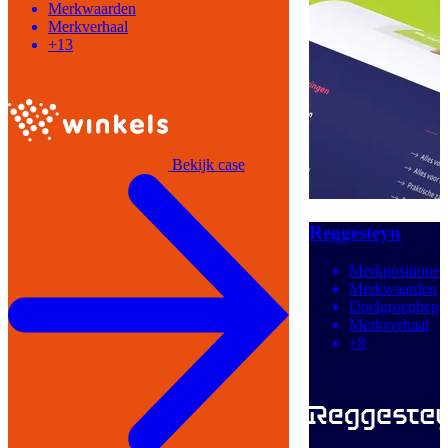
Merkwaarden
Merkverhaal
+13
Bekijk case
Reggesteyn
Merkpositioner
Merkwaarden
Doelgroepbepa
Merkverhaal
+8