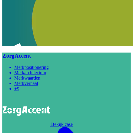
ZorgAccent
Merkpositionering
Merkarchitectuur
Merkwaarden
Merkverhaal
+9
Bekijk case