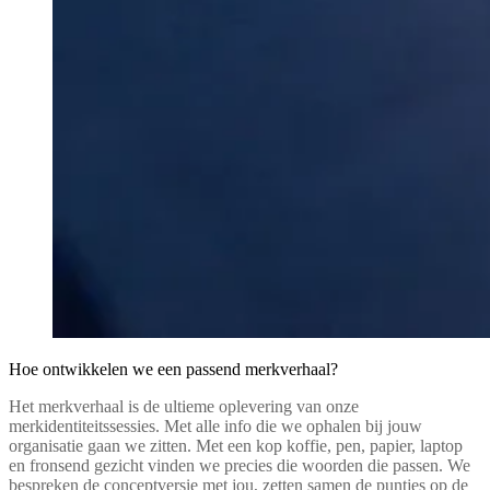
Hoe ontwikkelen we een passend merkverhaal?
Het merkverhaal is de ultieme oplevering van onze
merkidentiteitssessies. Met alle info die we ophalen bij jouw
organisatie gaan we zitten. Met een kop koffie, pen, papier, laptop
en fronsend gezicht vinden we precies die woorden die passen. We
bespreken de conceptversie met jou, zetten samen de puntjes op de