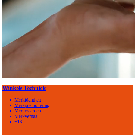
Winkels Techniek
Merkidentiteit
Merkpositionering
Merkwaarden
Merkverhaal
+13