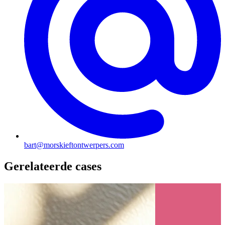
bart@morskieftontwerpers.com
Gerelateerde cases