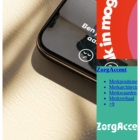
ZorgAccent
Merkpositioner
Merkarchitectu
Merkwaarden
Merkverhaal
+9