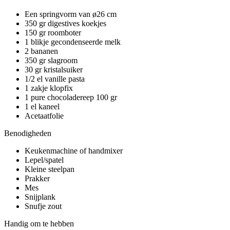
Een springvorm van ø26 cm
350 gr digestives koekjes
150 gr roomboter
1 blikje gecondenseerde melk
2 bananen
350 gr slagroom
30 gr kristalsuiker
1/2 el vanille pasta
1 zakje klopfix
1 pure chocoladereep 100 gr
1 el kaneel
Acetaatfolie
Benodigheden
Keukenmachine of handmixer
Lepel/spatel
Kleine steelpan
Prakker
Mes
Snijplank
Snufje zout
Handig om te hebben