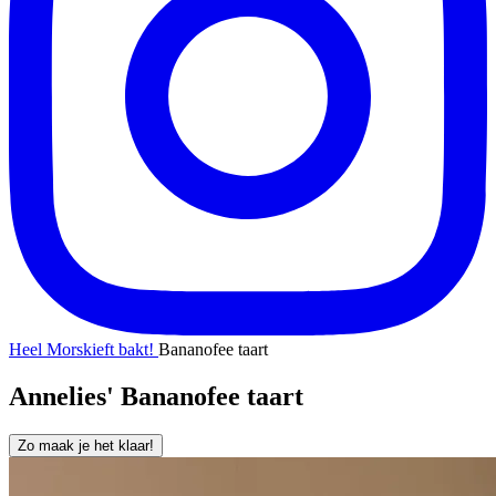
Heel Morskieft bakt!
Bananofee taart
Annelies' Bananofee taart
Zo maak je het klaar!